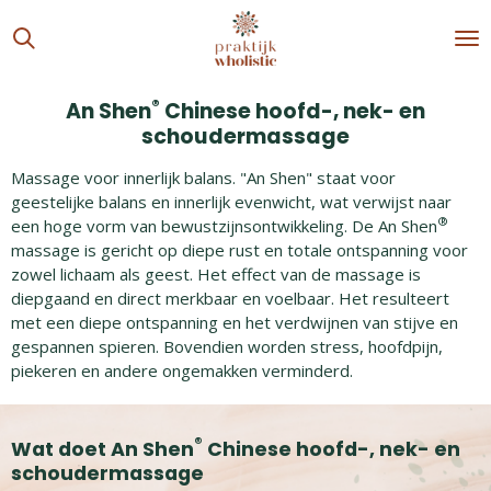
Ga
direct
naar
de
®
An Shen
Chinese hoofd-, nek- en
hoofdinhoud
schoudermassage
Massage voor innerlijk balans. "An Shen" staat voor
geestelijke balans en innerlijk evenwicht, wat verwijst naar
®
een hoge vorm van bewustzijnsontwikkeling. De An Shen
massage is gericht op diepe rust en totale ontspanning voor
zowel lichaam als geest. Het effect van de massage is
diepgaand en direct merkbaar en voelbaar. Het resulteert
met een diepe ontspanning en het verdwijnen van stijve en
gespannen spieren. Bovendien worden stress, hoofdpijn,
piekeren en andere ongemakken verminderd.
®
Wat doet An Shen
Chinese hoofd-, nek- en
schoudermassage