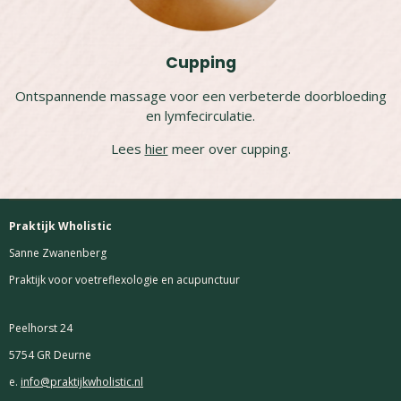
Cupping
Ontspannende massage voor een verbeterde doorbloeding
en lymfecirculatie.
Lees
hier
meer over cupping.
Praktijk Wholistic
Sanne Zwanenberg
Praktijk voor voetreflexologie en acupunctuur
Peelhorst 24
5754 GR Deurne
e.
info@praktijkwholistic.nl